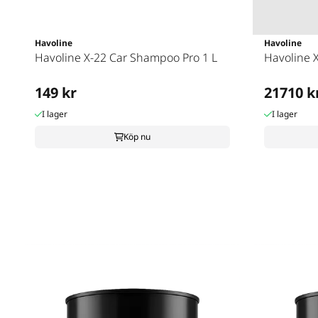
Havoline
Havoline
Havoline X-22 Car Shampoo Pro 1 L
Havoline 
149 kr
21710 k
I lager
I lager
Köp nu