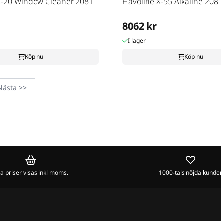
X-20 Window Cleaner 208 L
Havoline X-55 Alkaline 208 
8062 kr
I lager
Köp nu
Köp nu
Nästa >>
la priser visas inkl moms.
1000-tals nöjda kunde