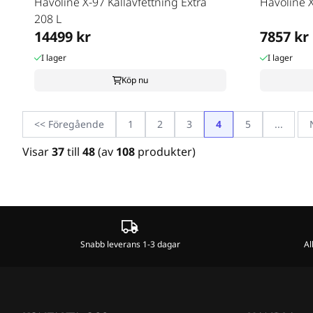
Havoline X-97 Kallavfettning Extra
Havoline 
208 L
14499 kr
7857 kr
I lager
I lager
Köp nu
<< Föregående
1
2
3
4
5
...
Visar
37
till
48
(av
108
produkter)
Snabb leverans 1-3 dagar
Al