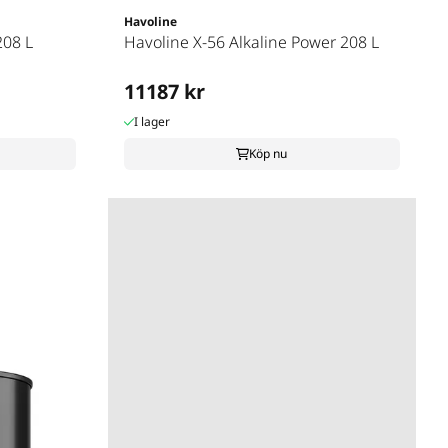
Havoline
208 L
Havoline X-56 Alkaline Power 208 L
11187 kr
I lager
Köp nu