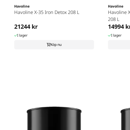
Havoline
Havoline
Havoline X-35 Iron Detox 208 L
Havoline 
208 L
21244 kr
14994 k
I lager
I lager
Köp nu