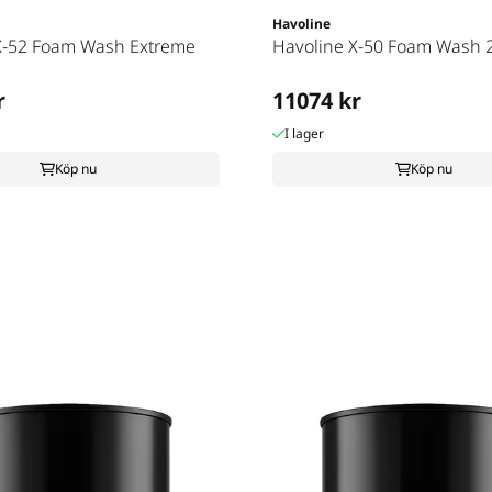
Havoline
X-52 Foam Wash Extreme
Havoline X-50 Foam Wash 
r
11074 kr
I lager
Köp nu
Köp nu