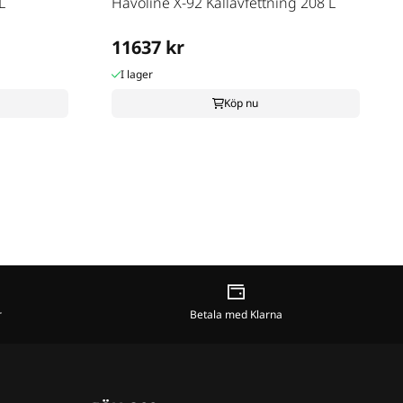
L
Havoline X-92 Kallavfettning 208 L
11637 kr
I lager
Köp nu
r
Betala med Klarna