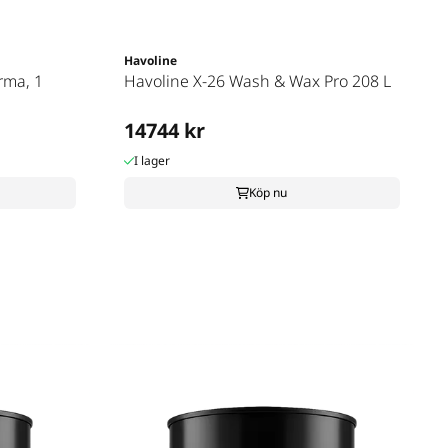
Havoline
rma, 1
Havoline X-26 Wash & Wax Pro 208 L
14744 kr
I lager
Köp nu