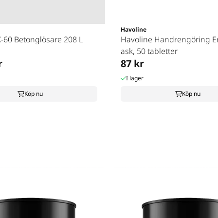
Havoline
X-60 Betonglösare 208 L
Havoline Handrengöring E
ask, 50 tabletter
r
87 kr
I lager
Köp nu
Köp nu