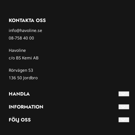
KONTAKTA OSS
info@havoline.se
08-758 40 00
Havoline
c/o BS Kemi AB
Rörvägen 53
136 50 Jordbro
HANDLA
Villkor
INFORMATION
Kontakta oss
Om oss
FÖLJ OSS
Skapa konto
Nyhetsbrev
Facebook
Logga in