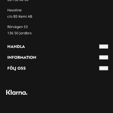
Havoline
c/o BS Kemi AB
Rörvägen 53
136 50 Jordbro
HANDLA
Villkor
INFORMATION
Kontakta oss
Om oss
FÖLJ OSS
Skapa konto
Nyhetsbrev
Facebook
Logga in
Om cookies
Instagram
Säkerhetsdatablad
Nyhetsbrev