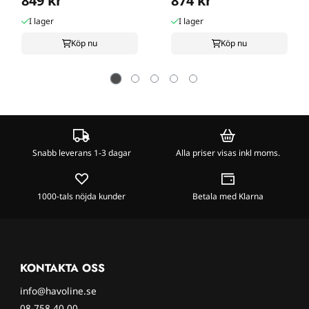
849 kr
874 kr
I lager
I lager
Köp nu
Köp nu
Snabb leverans 1-3 dagar
Alla priser visas inkl moms.
1000-tals nöjda kunder
Betala med Klarna
KONTAKTA OSS
info@havoline.se
08-758 40 00